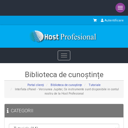
Autentificare
Toggle
navigation
Biblioteca de cunoștințe
Portal clienți
Biblioteca de cunoștințe
Tutoriale
Interfata cPanel - Versiunea Jupiter, Ce instrumente sunt disponibile in contul
nostru de la Host Profesional
CATEGORII