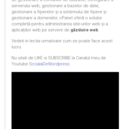
serverului web, gestionare a bazelor de date,
gestionare a fișierelor și a sistemului de fișiere și
gestionare a domeniilor, cPanel oferă o soluție
completă pentru administrarea site-urilor web și a
aplicațiilor web pe servere de
găzduire web
.
Vedeti in lectia urmatoare cum se poate face acest
lucru.
Nu uitati de LIKE si SUBSCRIBE la Canalul meu de
Youtube
ScoalaDeWordpress