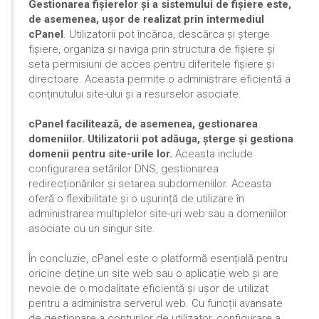
Gestionarea fișierelor și a sistemului de fișiere este,
de asemenea, ușor de realizat prin intermediul
cPanel
. Utilizatorii pot încărca, descărca și șterge
fișiere, organiza și naviga prin structura de fișiere și
seta permisiuni de acces pentru diferitele fișiere și
directoare. Aceasta permite o administrare eficientă a
conținutului site-ului și a resurselor asociate.
cPanel facilitează, de asemenea, gestionarea
domeniilor. Utilizatorii pot adăuga, șterge și gestiona
domenii pentru site-urile lor.
Aceasta include
configurarea setărilor DNS, gestionarea
redirecționărilor și setarea subdomeniilor. Aceasta
oferă o flexibilitate și o ușurință de utilizare în
administrarea multiplelor site-uri web sau a domeniilor
asociate cu un singur site.
În concluzie, cPanel este o platformă esențială pentru
oricine deține un site web sau o aplicație web și are
nevoie de o modalitate eficientă și ușor de utilizat
pentru a administra serverul web. Cu funcții avansate
de gestionare a conturilor de utilizator, configurare a