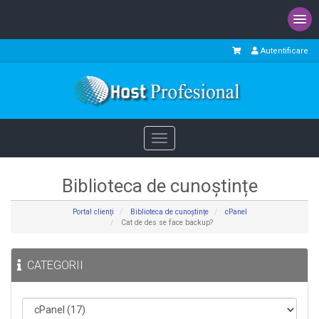
Autentificare
Toggle
navigation
Biblioteca de cunoștințe
Portal clienți
Biblioteca de cunoștințe
cPanel
Cat de des se face backup?
CATEGORII