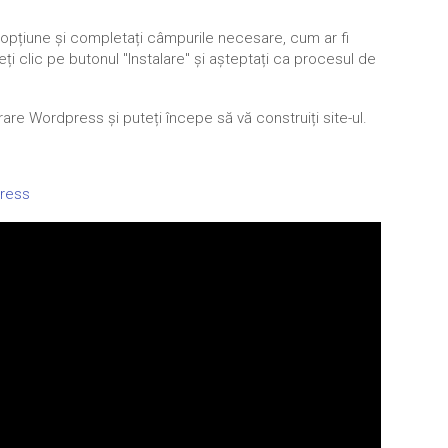
ă opțiune și completați câmpurile necesare, cum ar fi
eți clic pe butonul "Instalare" și așteptați ca procesul de
rare Wordpress și puteți începe să vă construiți site-ul.
ress