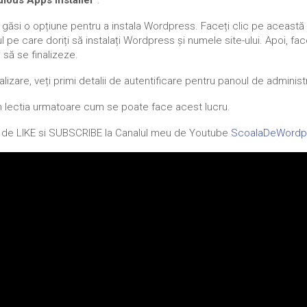
lous Apps Installer
".
ți găsi o opțiune pentru a instala Wordpress. Faceți clic pe aceast
 pe care doriți să instalați Wordpress și numele site-ului. Apoi, fac
e să se finalizeze.
alizare, veți primi detalii de autentificare pentru panoul de administ
n lectia urmatoare cum se poate face acest lucru.
ti de LIKE si SUBSCRIBE la Canalul meu de Youtube
ScoalaDeWordp