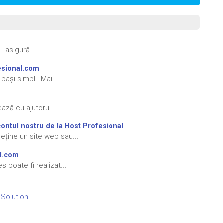
L asigură...
esional.com
ași simpli. Mai...
ză cu ajutorul...
contul nostru de la Host Profesional
ține un site web sau...
al.com
 poate fi realizat...
olution