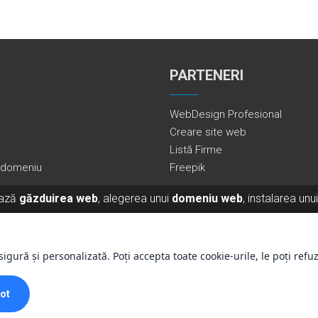
PARTENERI
WebDesign Profesional
Creare site web
Listă Firme
e domeniu
Freepik
ează
găzduirea web
, alegerea unui
domeniu web
, instalarea unu
mânia?
Citește ghidul complet pentru lansarea unui site în Român
igură și personalizată. Poți accepta toate cookie-urile, le poți refuz
©
2026
ADAD DESIGN – Host Profesional
tot