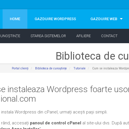
HOME
GAZDUIRE WORDPRESS
GAZDUIRE WEB
CUNOȘTINȚE
STAREA SISTEMELOR
AFILIERE
CONTACT
Biblioteca de cu
Portal clienți
Biblioteca de cunoștințe
Tutoriale
Cum se instaleaza Wordpres
 instaleaza Wordpress foarte usor 
sional.com
 instala Wordpress din cPanel, urmați acești pași simpli.
l rând, accesați
panoul de control cPanel
al site-ului dvs. După au