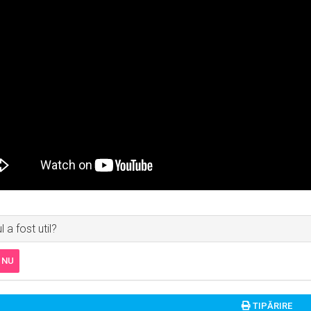
 a fost util?
NU
TIPĂRIRE