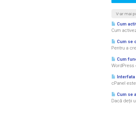
V-ar mai pu
Cum activ
Cum activezi
Cum se cr
Pentru a cre
Cum func
WordPress e
Interfata
cPanel este
Cum se a
Dacă deții u