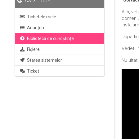
"
Softacu
ASISTENȚĂ
Aici, ve
Tichetele mele
domeniul
instalar
Anunțuri
După fin
Biblioteca de cunoștințe
Vedeti i
Fișiere
Nu uita
Starea sistemelor
Ticket