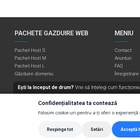
PACHETE GAZDUIRE WEB
MENIU
Pachet Host S
Contact
Pachet Host M
Anunțuri
Pachet Host L
FAQ
Găzduire domeniu
Înregistrar
Ești la început de drum?
Vrei să înțelegi cum funcțion
Ro
Confidențialitatea ta contează
Folosim cookie-uri pentru a-ți oferi o experiență s
Respinge tot
Setări
Acceptă 
⚙️