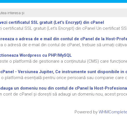
tea interesa și
ezi certificatul SSL gratuit (Let's Encrypt) din cPanel
 certificatul SSL gratuit (Let's Encrypt) din cPanel Un certificat SS
eeaza o adresa de e mail din contul de cPanel de la Host-Prof
a o adresă de e-mail din contul de cPanel, trebuie să urmați câțiva p
tioneaza Wordpress cu PHP/MySQL
ste o platformă de gestionare a conținutului (CMS) care funcționea
 cPanel - Versiunea Jupiter, Ce instrumente sunt disponibile in 
 o platformă esențială pentru orice persoană sau companie care de
dauga un domeniu nou din contul de cPanel la Host-Profesion
n cont de cPanel și dorești să adaugi un domeniu nou, acest proces
Powered by
WHMCompleteS