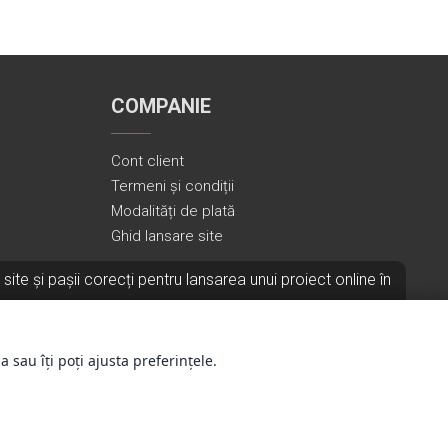
COMPANIE
Cont client
Termeni și condiții
Modalități de plată
Ghid lansare site
i site și pașii corecți pentru lansarea unui proiect online în
ia →
a sau îți poți ajusta preferințele.