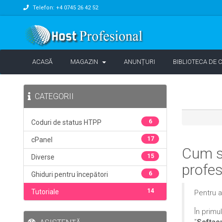
Telefon: +4 0745 26 42 52
ACASĂ
MAGAZIN
ANUNȚURI
BIBLIOTECA DE 
CATEGORII
6
Coduri de status HTPP
17
cPanel
Cum se
15
Diverse
profe
6
Ghiduri pentru începători
14
Tutoriale
Pentru a
În primu