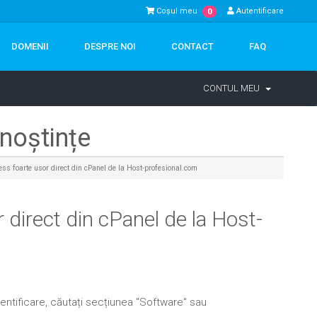
Coșul meu
Autentificare
0
DOMENII
DESPRE NOI
CONTACT
FAQ
CONTUL MEU
noștințe
s foarte usor direct din cPanel de la Host-profesional.com
direct din cPanel de la Host-
tentificare, căutați secțiunea "Software" sau