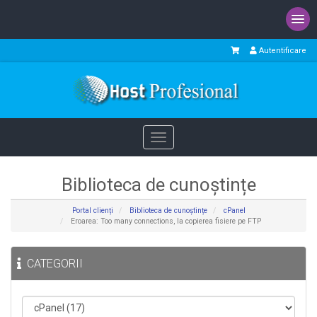
Autentificare
Toggle
navigation
Biblioteca de cunoștințe
Portal clienți
Biblioteca de cunoștințe
cPanel
Eroarea: Too many connections, la copierea fisiere pe FTP
CATEGORII