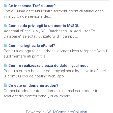
Ce inseamna Trafic Lunar?
Traficul lunar este unul dintre termenii esențiali atunci când
vine vorba de serviciile de...
Cum se da privilegii la un user in MySQL
Accesati cPanel > MySQL Databases.La "Add User To
Database" selectati utilizatorul din campul...
Cum ma loghez la cPanel?
Pentru a va loga folosit adresa: domeniuldvs.ro/cpanelDetalii
suplimentare ati primit la...
Cum re realizeaza o baza de date mysql noua
Pentru a crea o baza de date mysql noua logati-va in cPanel-
ul contului dvs de hosting web, apoi...
Ce este un domeniu addon?
Domeniul addon este un domeniu normal care poate fi
adaugat din control-panel , el va imparti...
Powered by
WHMCompleteSolution