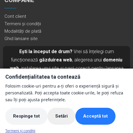
Cont client
Termeni și condiții
Modalități de plată
Ghid lansare site
Ești la început de drum?
Vrei să înțelegi cum
funcționează
găzduirea web
, alegerea unui
domeniu
web
, instalarea unui site și pașii corecți pentru lansarea
unui proiect online în România?
Citește ghidul complet
Confidențialitatea ta contează
pentru lansarea unui site în România →
Folosim cookie-uri pentru a-ți oferi o experiență sigură și
personalizată. Poți accepta toate cookie-urile, le poți refuza
sau îți poți ajusta preferințele.
©
2026
ADAD DESIGN – Host Profesional
Respinge tot
Setări
Acceptă tot
⚙️
Termeni și condiții