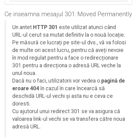
Ce inseamna mesajul 301: Moved Permanently
Un antet
HTTP 301
este utilizat atunci când
URL-ul cerut sa mutat definitiv la o nouă locație.
Pe măsură ce lucrați pe site-ul dvs., vă va folosi
de multe ori acest lucru, pentru că aveți nevoie
în mod regulat pentru a face o redirecționare
301 pentru a direcționa o adresă URL veche la
unul noua.
Dacă nu o faci, utilizatorii vor vedea o
pagină de
eroare 404
în cazul în care încearcă să
deschidă URL-ul vechi și asta nu e ceva ce
doresti.
Cu ajutorul unui redirect 301 se va asigura că
valoarea link-ul vechi se va transfera către noua
adresă URL.