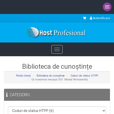
Autentificare
Toggle
navigation
Biblioteca de cunoștințe
Portal clienți
Biblioteca de cunoștințe
Coduri de status HTPP
Ce inseamna mesajul 301: Moved Permanently
CATEGORII