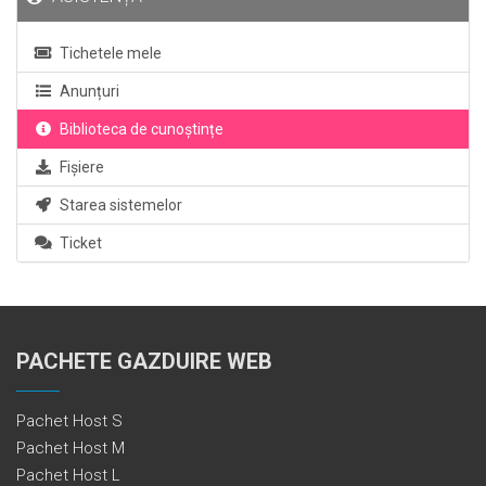
Tichetele mele
Anunțuri
Biblioteca de cunoștințe
Fișiere
Starea sistemelor
Ticket
PACHETE GAZDUIRE WEB
Pachet Host S
Pachet Host M
Pachet Host L