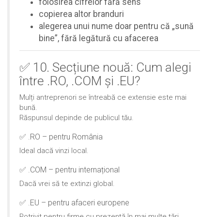
folosirea cifrelor fără sens
copierea altor branduri
alegerea unui nume doar pentru că „sună
bine”, fără legătură cu afacerea
✅ 10. Secțiune nouă: Cum alegi
între .RO, .COM și .EU?
Mulți antreprenori se întreabă ce extensie este mai
bună.
Răspunsul depinde de publicul tău.
✅ .RO – pentru România
Ideal dacă vinzi local.
✅ .COM – pentru internațional
Dacă vrei să te extinzi global.
✅ .EU – pentru afaceri europene
Potrivit pentru firme cu prezență în mai multe țări.