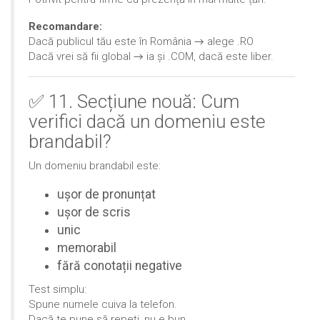
Recomandare:
Dacă publicul tău este în România → alege .RO
Dacă vrei să fii global → ia și .COM, dacă este liber.
✅ 11. Secțiune nouă: Cum
verifici dacă un domeniu este
brandabil?
Un domeniu brandabil este:
ușor de pronunțat
ușor de scris
unic
memorabil
fără conotații negative
Test simplu:
Spune numele cuiva la telefon.
Dacă te pune să repeți, nu e bun.