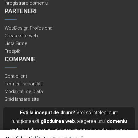
Înregistrare domeniu
PARTENERI
WebDesign Profesional
Creare site web
Listă Firme
Freepik
COMPANIE
Cont client
Termeni și condiții
Modalități de plată
Ghid lansare site
Ești la început de drum?
Vrei să înțelegi cum
funcționează
găzduirea web
, alegerea unui
domeniu
web
, instalarea unui site și pașii corecți pentru lansarea