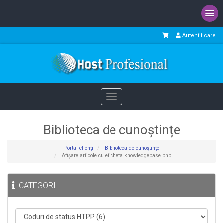
Autentificare
Toggle
navigation
Biblioteca de cunoștințe
Portal clienți
Biblioteca de cunoștințe
Afișare articole cu eticheta knowledgebase.php
CATEGORII